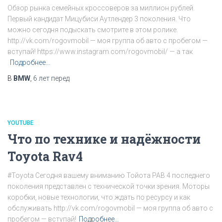
Обзор рынка семейных кроссоверов за миллион рублей.
Первый кандидат Мицубиси Аутлендер 3 поколения. Что
можно сегодня подыскать смотрите в этом ролике.
http://vk.com/rogovmobil — моя группа об авто с пробегом —
вступай! https://www.instagram.com/rogovmobil/ — а так
Подробнее…
В
BMW
,
6 лет
перед
YOUTUBE
Что по технике и надёжности
Toyota Rav4
#Toyota Сегодня вашему вниманию Тойота РАВ 4 последнего
поколения представлен с технической точки зрения. Моторы
коробки, новые технологии, что ждать по ресурсу и как
обслуживать http://vk.com/rogovmobil — моя группа об авто с
пробегом — вступай!
Подробнее…