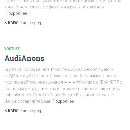
вообще на его обслуживание. Они ведь надёжны. Сегодня на
конкретном примере с фактами в руках покажу вам
Подробнее…
В
BMW
,
6 лет
перед
YOUTUBE
AudiAnons
Видео на новом канале: https://www.youtube.com/watch?
v=2j9LkeKy_wQ Ставьте Лайки, оставляйте комментарии и
подписывайтесь на наш канал ►►► http://goo.gl/BpKYBF По
вопросам сотрудничества и рекламы пишите на нашу почту:
gabrialbrothers@mail.ru Спасибо, что Вы с нами! Ставьте
Лайки, оставляйте Ваши
Подробнее…
В
BMW
,
6 лет
перед