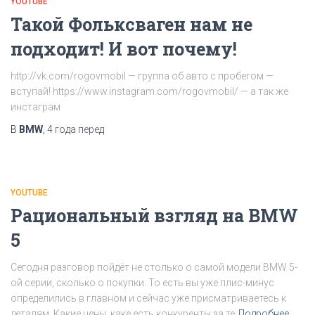
YOUTUBE
Такой Фольксваген нам не
подходит! И вот почему!
http://vk.com/rogovmobil — группа об авто с пробегом —
вступай! https://www.instagram.com/rogovmobil/ — а так же
инстаграм
В
BMW
,
4 года
перед
YOUTUBE
Рациональный взгляд на BMW
5
Сегодня разговор пойдёт не столько о самой модели BMW 5-
ой серии, сколько о покупки. То есть вы уже плис-минус
определились в главном и сейчас уже присматриваетесь к
деталям. Какие цены, каке есть конкуренты за те
Подробнее…