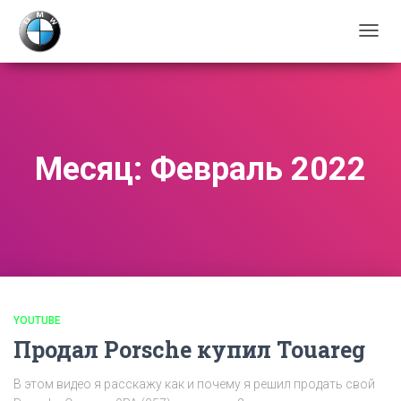
ПЕРЕ
НАВИ
Месяц:
Февраль 2022
YOUTUBE
Продал Porsche купил Touareg
В этом видео я расскажу как и почему я решил продать свой