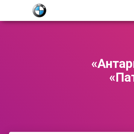
«Антар
«Па