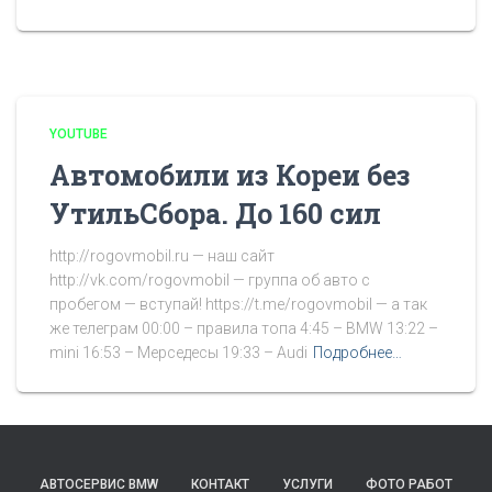
YOUTUBE
Автомобили из Кореи без
УтильСбора. До 160 сил
http://rogovmobil.ru — наш сайт
http://vk.com/rogovmobil — группа об авто с
пробегом — вступай! https://t.me/rogovmobil — а так
же телеграм 00:00 – правила топа 4:45 – BMW 13:22 –
mini 16:53 – Мерседесы 19:33 – Audi
Подробнее…
АВТОСЕРВИС BMW
КОНТАКТ
УСЛУГИ
ФОТО РАБОТ