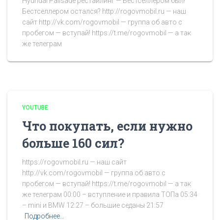
Hyundai Palisade рестайлинг — Бестселлером был!
Бестселлером остался? http://rogovmobil.ru — наш
сайт http://vk.com/rogovmobil — группа об авто с
пробегом — вступай! https://t.me/rogovmobil — а так
же телеграм
YOUTUBE
Что покупать, если нужно
больше 160 сил?
https://rogovmobil.ru — наш сайт
http://vk.com/rogovmobil — группа об авто с
пробегом — вступай! https://t.me/rogovmobil — а так
же телеграм 00:00 – вступление и правила ТОПа 05:34
– mini и BMW 12:27 – большие седаны 21:57
Подробнее…