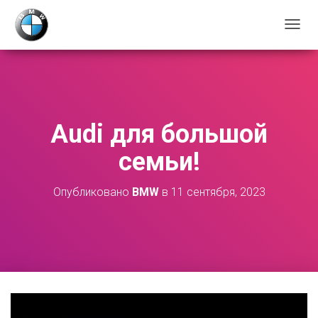
П
Е
Р
Е
К
Л
Ю
Audi для большой
Ч
И
семьи!
Т
Ь
Н
Опубликовано
BMW
в
11 сентября, 2023
А
В
И
Г
А
Ц
И
Ю