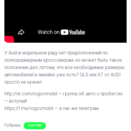
У Audi в модельном ряду нет предположений по
полноразмерным кроссоверам, но может быть такое
положение дел, потому что все необходимые размеры
автомобилей в линейке уже есть? GLS или Х7 от AUDI
просто не нужен!
http://vk.com/rogovmobil — группа об авто с пробегом
— вступай!
https://t.me/rogovmobil — а так же телеграм
Рубрики:
YOUTUBE