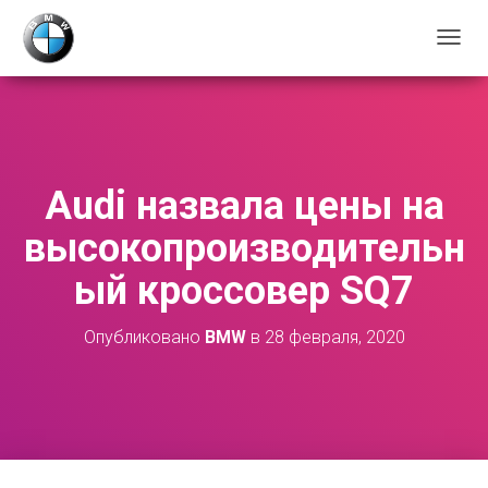
П
Е
Р
Е
К
Л
Ю
Audi назвала цены на
Ч
И
высокопроизводительн
Т
Ь
ый кроссовер SQ7
Н
А
В
Опубликовано
BMW
в
28 февраля, 2020
И
Г
А
Ц
И
Ю