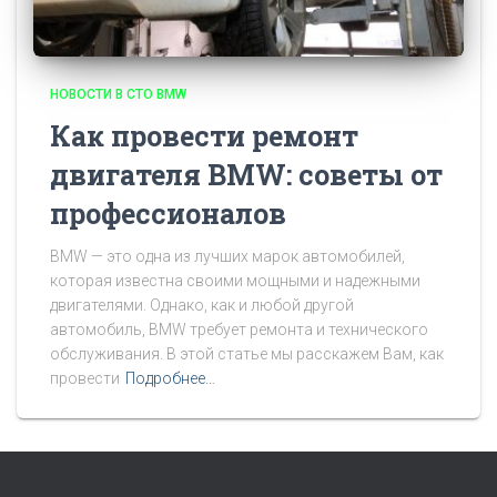
НОВОСТИ В СТО BMW
Как провести ремонт
двигателя BMW: советы от
профессионалов
BMW — это одна из лучших марок автомобилей,
которая известна своими мощными и надежными
двигателями. Однако, как и любой другой
автомобиль, BMW требует ремонта и технического
обслуживания. В этой статье мы расскажем Вам, как
провести
Подробнее…