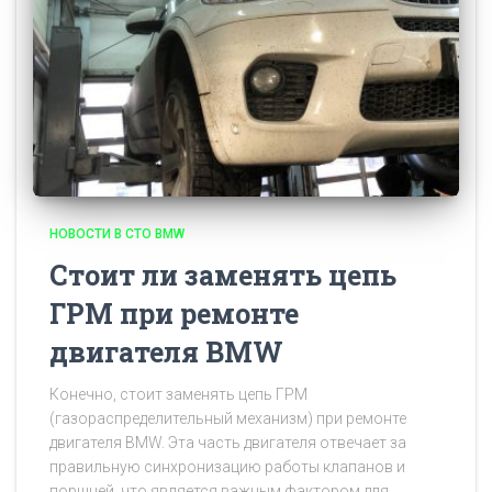
НОВОСТИ В СТО BMW
Стоит ли заменять цепь
ГРМ при ремонте
двигателя BMW
Конечно, стоит заменять цепь ГРМ
(газораспределительный механизм) при ремонте
двигателя BMW. Эта часть двигателя отвечает за
правильную синхронизацию работы клапанов и
поршней, что является важным фактором для