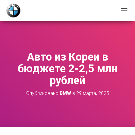
П
Е
Р
Е
К
Л
Ю
Авто из Кореи в
Ч
И
бюджете 2-2,5 млн
Т
Ь
рублей
Н
А
В
Опубликовано
BMW
в
29 марта, 2025
И
Г
А
Ц
И
Ю