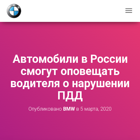
П
Е
Р
Е
К
Л
Ю
Автомобили в России
Ч
И
смогут оповещать
Т
Ь
водителя о нарушении
Н
А
ПДД
В
И
Г
Опубликовано
BMW
в
5 марта, 2020
А
Ц
И
Ю