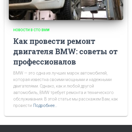
НОВОСТИ В СТО BMW
Как провести ремонт
двигателя BMW: советы от
профессионалов
BMW — это одна из лучших марок автомобилей,
которая известна своими мощными и надежными
двигателями. Однако, как и любой другой
автомобиль, BMW требует ремонта и технического
обслуживания. В этой статье мы расскажем Вам, как
провести
Подробнее…