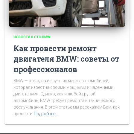
НОВОСТИ В СТО BMW
Как провести ремонт
двигателя BMW: советы от
профессионалов
BMW — это одна из лучших марок автомобилей,
которая известна своими мощными и надежными
двигателями. Однако, как и любой другой
автомобиль, BMW требует ремонта и технического
обслуживания. В этой статье мы расскажем Вам, как
провести
Подробнее…