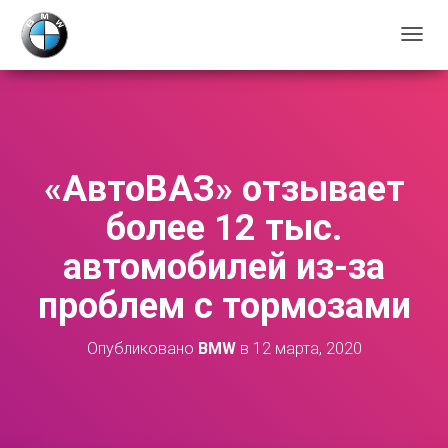
П
Е
Р
Е
К
Л
Ю
«АвтоВАЗ» отзывает
Ч
И
более 12 тыс.
Т
Ь
автомобилей из-за
Н
А
проблем с тормозами
В
И
Г
Опубликовано
BMW
в
12 марта, 2020
А
Ц
И
Ю