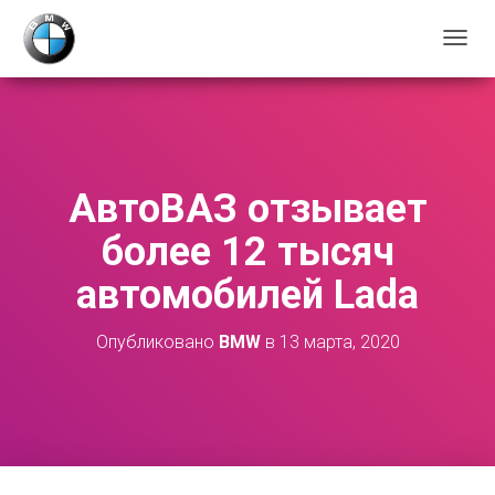
П
Е
Р
Е
К
Л
Ю
АвтоВАЗ отзывает
Ч
И
более 12 тысяч
Т
Ь
автомобилей Lada
Н
А
В
Опубликовано
BMW
в
13 марта, 2020
И
Г
А
Ц
И
Ю