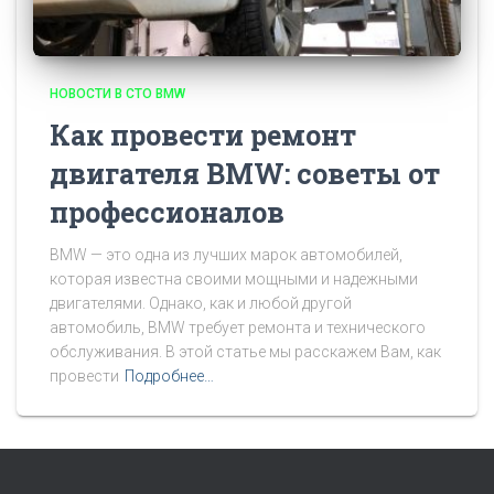
НОВОСТИ В СТО BMW
Как провести ремонт
двигателя BMW: советы от
профессионалов
BMW — это одна из лучших марок автомобилей,
которая известна своими мощными и надежными
двигателями. Однако, как и любой другой
автомобиль, BMW требует ремонта и технического
обслуживания. В этой статье мы расскажем Вам, как
провести
Подробнее…