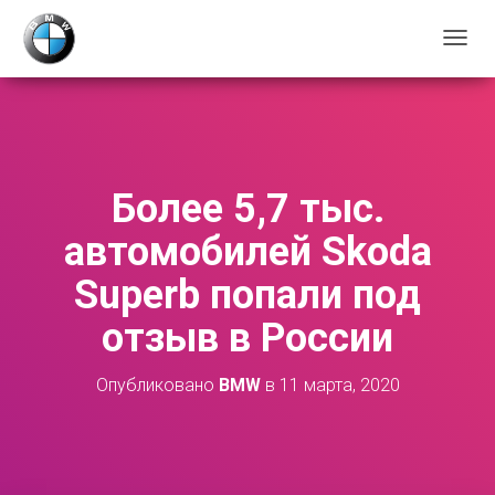
П
Е
Р
Е
К
Л
Ю
Более 5,7 тыс.
Ч
И
автомобилей Skoda
Т
Ь
Superb попали под
Н
А
отзыв в России
В
И
Г
Опубликовано
BMW
в
11 марта, 2020
А
Ц
И
Ю