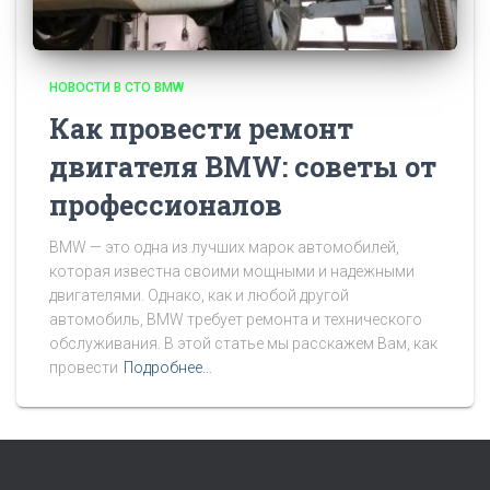
НОВОСТИ В СТО BMW
Как провести ремонт
двигателя BMW: советы от
профессионалов
BMW — это одна из лучших марок автомобилей,
которая известна своими мощными и надежными
двигателями. Однако, как и любой другой
автомобиль, BMW требует ремонта и технического
обслуживания. В этой статье мы расскажем Вам, как
провести
Подробнее…