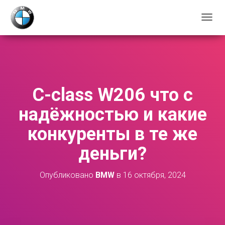
П
Е
Р
Е
К
Л
Ю
C-class W206 что с
Ч
И
надёжностью и какие
Т
Ь
конкуренты в те же
Н
А
деньги?
В
И
Г
Опубликовано
BMW
в
16 октября, 2024
А
Ц
И
Ю