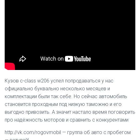
Кузов c-class w206 успел попродаваться у нас
официально буквально несколько месяцев и
комплектации были так себе. Но сейчас автомобиль
становится проходным под низкую таможню и его
выгодно привозить. А значит настало время поговорить
про надёжность моторов и сравнить с конкурентами
http://vk.com/rogovmobil — группа об авто с пробегом