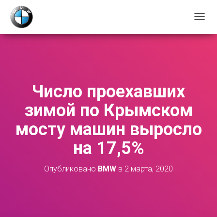
П
Е
Р
Е
К
Л
Ю
Число проехавших
Ч
И
зимой по Крымском
Т
Ь
мосту машин выросло
Н
А
на 17,5%
В
И
Г
Опубликовано
BMW
в
2 марта, 2020
А
Ц
И
Ю