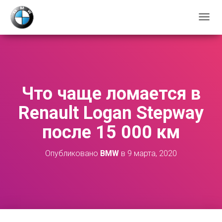
П
Е
Р
Е
К
Л
Ю
Что чаще ломается в
Ч
И
Renault Logan Stepway
Т
Ь
после 15 000 км
Н
А
В
Опубликовано
BMW
в
9 марта, 2020
И
Г
А
Ц
И
Ю