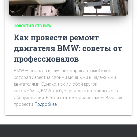
НОВОСТИ В СТО BMW
Как провести ремонт
двигателя BMW: советы от
профессионалов
BMW — это одна из лучших марок автомобилей,
которая известна своими мощными и надежными
двигателями. Однако, как и любой другой
автомобиль, BMW требует ремонта и технического
обслуживания. В этой статье мы расскажем Вам, как
провести
Подробнее…