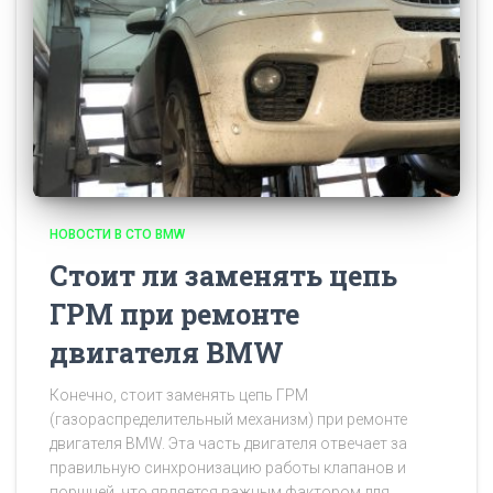
НОВОСТИ В СТО BMW
Стоит ли заменять цепь
ГРМ при ремонте
двигателя BMW
Конечно, стоит заменять цепь ГРМ
(газораспределительный механизм) при ремонте
двигателя BMW. Эта часть двигателя отвечает за
правильную синхронизацию работы клапанов и
поршней, что является важным фактором для