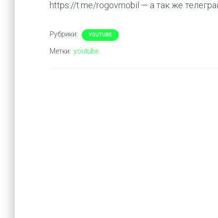
https://t.me/rogovmobil — а так же телегр
Рубрики:
YOUTUBE
Метки:
youtube