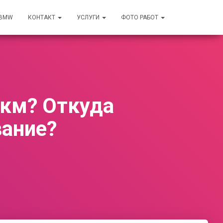
 BMW
КОНТАКТ
УСЛУГИ
ФОТО РАБОТ
 км? Откуда
вание?