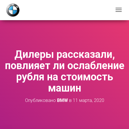
П
Е
Р
Е
К
Л
Ю
Дилеры рассказали,
Ч
И
повлияет ли ослабление
Т
Ь
рубля на стоимость
Н
А
машин
В
И
Г
Опубликовано
BMW
в
11 марта, 2020
А
Ц
И
Ю