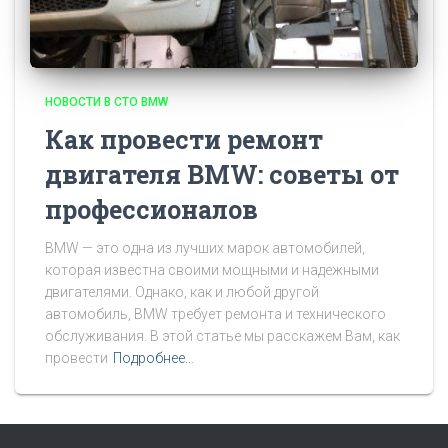
НОВОСТИ В СТО BMW
Как провести ремонт
двигателя BMW: советы от
профессионалов
BMW — это одна из лучших марок автомобилей,
которая известна своими мощными и надежными
двигателями. Однако, как и любой другой
автомобиль, BMW требует ремонта и технического
обслуживания. В этой статье мы расскажем Вам, как
провести
Подробнее…