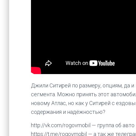
Джили Ситирей по размеру, опциям, да 
сегмента. Можно принять этот автомоби
новому Атлас, но как у Ситирей с ездов
содержания и надёжностью?
http://vk.com/rogovmobil — группа об авт
https://t.me/rogovmobil — а так же телегр