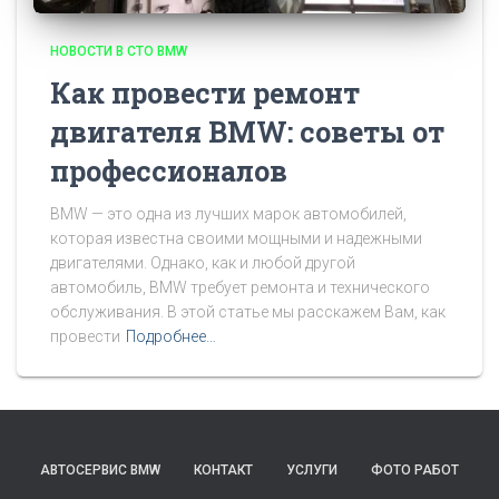
НОВОСТИ В СТО BMW
Как провести ремонт
двигателя BMW: советы от
профессионалов
BMW — это одна из лучших марок автомобилей,
которая известна своими мощными и надежными
двигателями. Однако, как и любой другой
автомобиль, BMW требует ремонта и технического
обслуживания. В этой статье мы расскажем Вам, как
провести
Подробнее…
АВТОСЕРВИС BMW
КОНТАКТ
УСЛУГИ
ФОТО РАБОТ