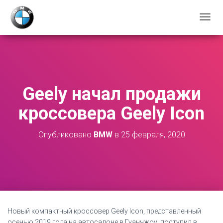
П
Е
Р
Е
К
Л
Ю
Geely начал продажи
Ч
И
кроссовера Geely Icon
Т
Ь
Н
Опубликовано
BMW
в
25 февраля, 2020
А
В
И
Г
А
Ц
И
Ю
Новый компактный кроссовер Geely Icon, представленный
осенью 2019 года на автосалоне в Гуанчжоу, поступил в