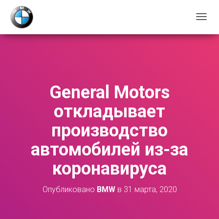
П
Е
Р
Е
К
Л
Ю
General Motors
Ч
И
откладывает
Т
Ь
производство
Н
А
автомобилей из-за
В
И
коронавируса
Г
А
Ц
Опубликовано
BMW
в
31 марта, 2020
И
Ю