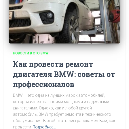
НОВОСТИ В СТО BMW
Как провести ремонт
двигателя BMW: советы от
профессионалов
BMW — это одна из лучших марок автомобилей,
которая известна своими мощными и надежными
двигателями. Однако, как и любой другой
автомобиль, BMW требует ремонта и технического
обслуживания. В этой статье мы расскажем Вам, как
провести
Подробнее…