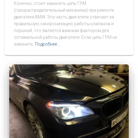
Конечно, стоит заменять цепь ГРМ
(газораспределительный механизм) при ремонте
двигателя BMW. Эта часть двигателя отвечает за
правильную синхронизацию работы клапанов и
поршней, что является важным фактором для
оптимальной работы двигателя. Если цепь ГРМ не
заменить
Подробнее…