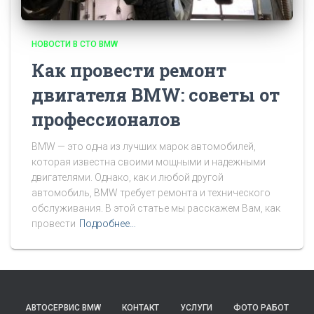
НОВОСТИ В СТО BMW
Как провести ремонт
двигателя BMW: советы от
профессионалов
BMW — это одна из лучших марок автомобилей,
которая известна своими мощными и надежными
двигателями. Однако, как и любой другой
автомобиль, BMW требует ремонта и технического
обслуживания. В этой статье мы расскажем Вам, как
провести
Подробнее…
АВТОСЕРВИС BMW
КОНТАКТ
УСЛУГИ
ФОТО РАБОТ