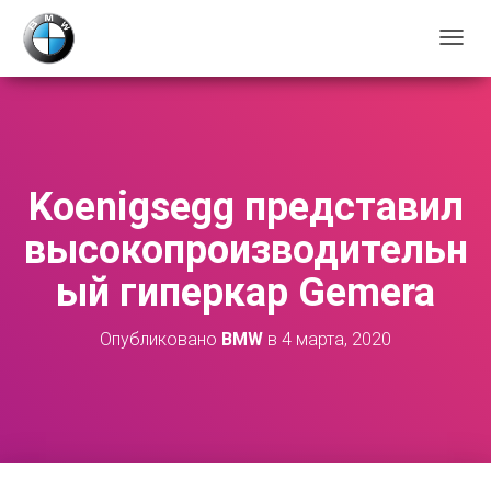
П
Е
Р
Е
К
Л
Ю
Koenigsegg представил
Ч
И
высокопроизводительн
Т
Ь
ый гиперкар Gemera
Н
А
В
Опубликовано
BMW
в
4 марта, 2020
И
Г
А
Ц
И
Ю