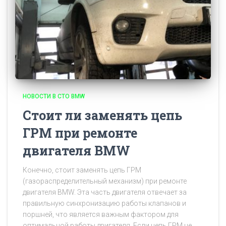
НОВОСТИ В СТО BMW
Стоит ли заменять цепь
ГРМ при ремонте
двигателя BMW
Конечно, стоит заменять цепь ГРМ
(газораспределительный механизм) при ремонте
двигателя BMW. Эта часть двигателя отвечает за
правильную синхронизацию работы клапанов и
поршней, что является важным фактором для
оптимальной работы двигателя. Если цепь ГРМ не