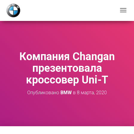
П
Е
Р
Е
К
Л
Ю
Компания Changan
Ч
И
презентовала
Т
Ь
кроссовер Uni-T
Н
А
В
Опубликовано
BMW
в
8 марта, 2020
И
Г
А
Ц
И
Ю