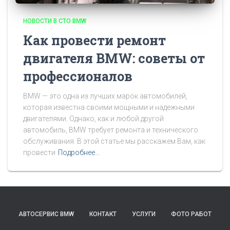
НОВОСТИ В СТО BMW
Как провести ремонт
двигателя BMW: советы от
профессионалов
BMW — это одна из лучших марок автомобилей,
которая известна своими мощными и надежными
двигателями. Однако, как и любой другой
автомобиль, BMW требует ремонта и технического
обслуживания. В этой статье мы расскажем Вам, как
провести
Подробнее…
АВТОСЕРВИС BMW
КОНТАКТ
УСЛУГИ
ФОТО РАБОТ