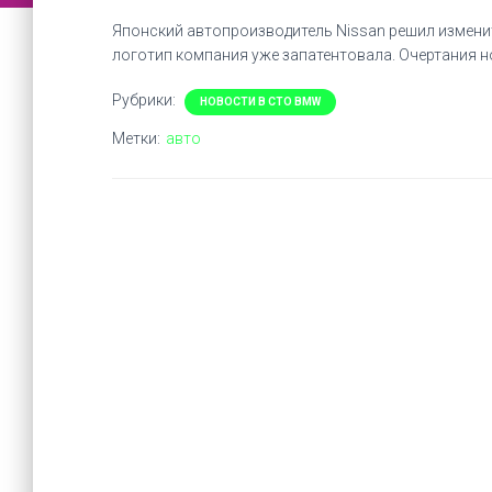
Японский автопроизводитель Nissan решил изменит
логотип компания уже запатентовала. Очертания н
Рубрики:
НОВОСТИ В СТО BMW
Метки:
авто