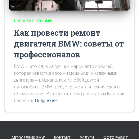
НОВОСТИ В СТО BMW
Как провести ремонт
двигателя BMW: советы от
профессионалов
BMW — это одна из лучших марок автомобилей,
которая известна своими мощными и надежными
двигателями. Однако, как и любой другой
автомобиль, BMW требует ремонта и технического
обслуживания. В этой статье мы расскажем Вам, как
провести
Подробнее…
АВТОСЕРВИС BMW
КОНТАКТ
УСЛУГИ
ФОТО РАБОТ