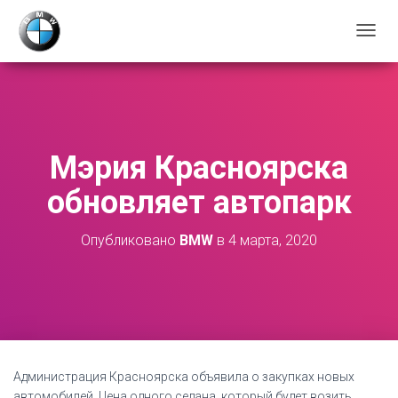
П
Е
Р
Е
К
Л
Ю
Мэрия Красноярска
Ч
И
обновляет автопарк
Т
Ь
Н
Опубликовано
BMW
в
4 марта, 2020
А
В
И
Г
А
Ц
И
Ю
Администрация Красноярска объявила о закупках новых
автомобилей. Цена одного седана, который будет возить