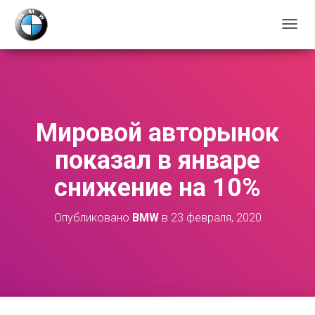
П
Е
Р
Е
К
Л
Ю
Мировой авторынок
Ч
И
показал в январе
Т
Ь
снижение на 10%
Н
А
В
Опубликовано
BMW
в
23 февраля, 2020
И
Г
А
Ц
И
Ю