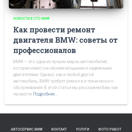
НОВОСТИ В СТО BMW
Как провести ремонт
двигателя BMW: советы от
профессионалов
BMW — это одна из лучших марок автомобилей,
которая известна своими мощными и надежными
двигателями. Однако, как и любой другой
автомобиль, BMW требует ремонта и технического
обслуживания. В этой статье мы расскажем Вам, как
провести
Подробнее…
АВТОСЕРВИС BMW
КОНТАКТ
УСЛУГИ
ФОТО РАБОТ