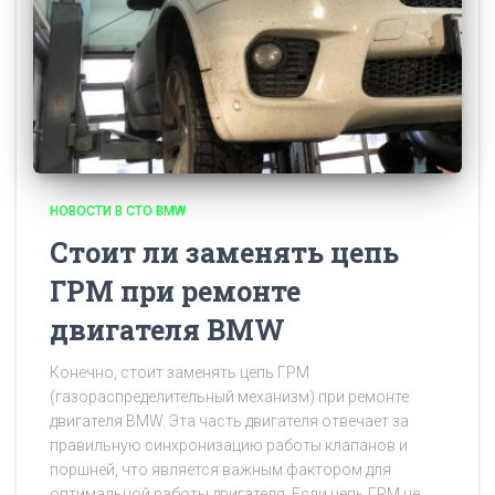
НОВОСТИ В СТО BMW
Стоит ли заменять цепь
ГРМ при ремонте
двигателя BMW
Конечно, стоит заменять цепь ГРМ
(газораспределительный механизм) при ремонте
двигателя BMW. Эта часть двигателя отвечает за
правильную синхронизацию работы клапанов и
поршней, что является важным фактором для
оптимальной работы двигателя. Если цепь ГРМ не