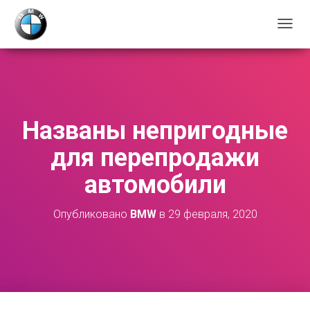
П
Е
Р
Е
К
Л
Ю
Названы непригодные
Ч
И
для перепродажи
Т
Ь
автомобили
Н
А
В
Опубликовано
BMW
в
29 февраля, 2020
И
Г
А
Ц
И
Ю