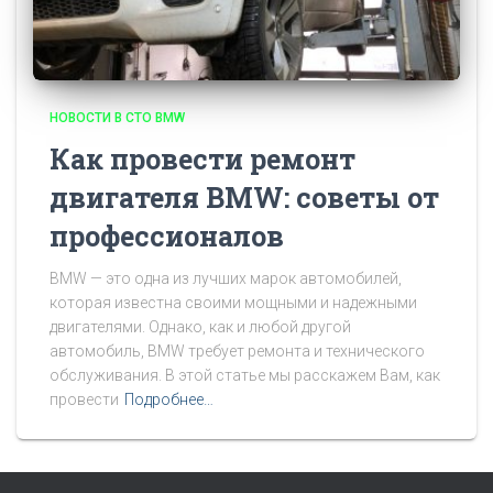
НОВОСТИ В СТО BMW
Как провести ремонт
двигателя BMW: советы от
профессионалов
BMW — это одна из лучших марок автомобилей,
которая известна своими мощными и надежными
двигателями. Однако, как и любой другой
автомобиль, BMW требует ремонта и технического
обслуживания. В этой статье мы расскажем Вам, как
провести
Подробнее…