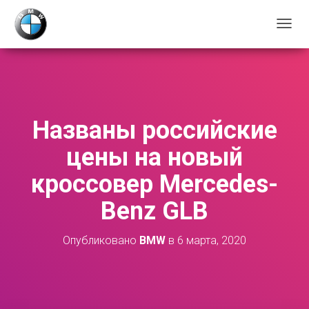
П
Е
Р
Е
К
Л
Ю
Названы российские
Ч
И
цены на новый
Т
Ь
кроссовер Mercedes-
Н
А
Benz GLB
В
И
Г
Опубликовано
BMW
в
6 марта, 2020
А
Ц
И
Ю