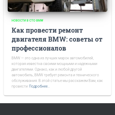
НОВОСТИ В СТО BMW
Как провести ремонт
двигателя BMW: советы от
профессионалов
BMW — это одна из лучших марок автомобилей,
которая известна своими мощными и надежными
двигателями. Однако, как и любой другой
автомобиль, BMW требует ремонта и технического
обслуживания. В этой статье мы расскажем Вам, как
провести
Подробнее…