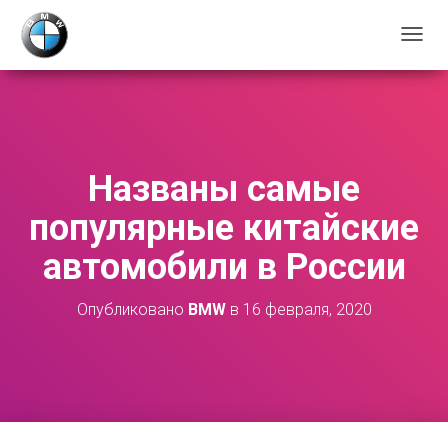
П
Е
Р
Е
К
Л
Ю
Названы самые
Ч
И
популярные китайские
Т
Ь
автомобили в России
Н
А
В
Опубликовано
BMW
в
16 февраля, 2020
И
Г
А
Ц
И
Ю