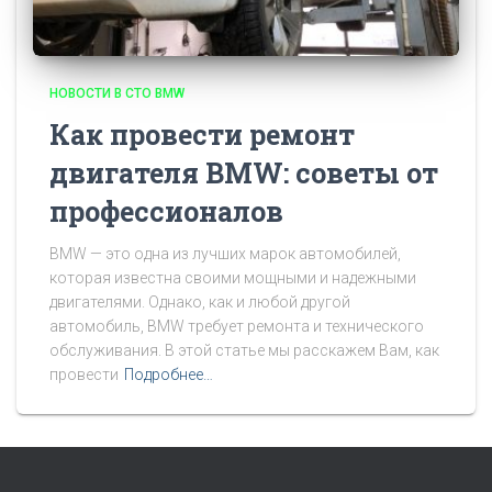
НОВОСТИ В СТО BMW
Как провести ремонт
двигателя BMW: советы от
профессионалов
BMW — это одна из лучших марок автомобилей,
которая известна своими мощными и надежными
двигателями. Однако, как и любой другой
автомобиль, BMW требует ремонта и технического
обслуживания. В этой статье мы расскажем Вам, как
провести
Подробнее…