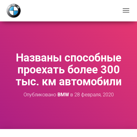
П
Е
Р
Е
К
Л
Ю
Названы способные
Ч
И
проехать более 300
Т
Ь
тыс. км автомобили
Н
А
В
Опубликовано
BMW
в
28 февраля, 2020
И
Г
А
Ц
И
Ю