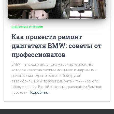
НОВОСТИ В СТО BMW
Как провести ремонт
двигателя BMW: советы от
профессионалов
BMW — это одна из лучших марок автомобилей,
которая известна своими мощными и надежными
двигателями. Однако, как и любой другой
автомобиль, BMW требует ремонта и технического
обслуживания. В этой статье мы расскажем Вам, как
провести
Подробнее…