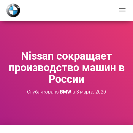
П
Е
Р
Е
К
Л
Ю
Nissan сокращает
Ч
И
производство машин в
Т
Ь
России
Н
А
В
Опубликовано
BMW
в
3 марта, 2020
И
Г
А
Ц
И
Ю