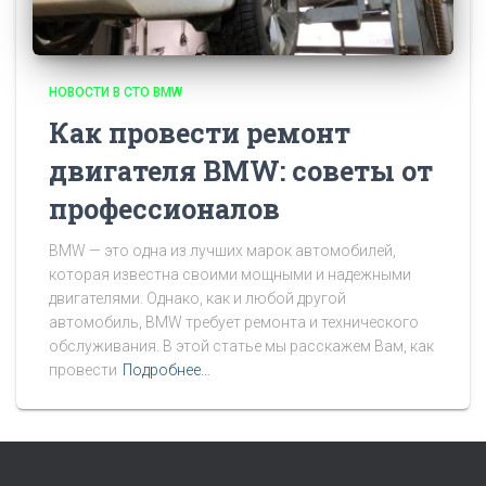
НОВОСТИ В СТО BMW
Как провести ремонт
двигателя BMW: советы от
профессионалов
BMW — это одна из лучших марок автомобилей,
которая известна своими мощными и надежными
двигателями. Однако, как и любой другой
автомобиль, BMW требует ремонта и технического
обслуживания. В этой статье мы расскажем Вам, как
провести
Подробнее…