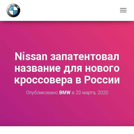
П
Е
Р
Е
К
Л
Ю
Nissan запатентовал
Ч
И
название для нового
Т
Ь
кроссовера в России
Н
А
В
Опубликовано
BMW
в
20 марта, 2020
И
Г
А
Ц
И
Ю