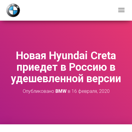
П
Е
Р
Е
К
Л
Ю
Новая Hyundai Creta
Ч
И
приедет в Россию в
Т
Ь
удешевленной версии
Н
А
В
Опубликовано
BMW
в
16 февраля, 2020
И
Г
А
Ц
И
Ю