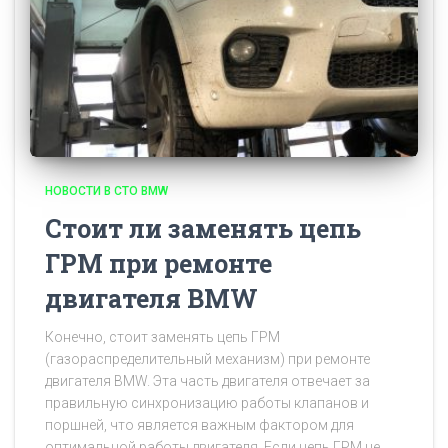
НОВОСТИ В СТО BMW
Стоит ли заменять цепь
ГРМ при ремонте
двигателя BMW
Конечно, стоит заменять цепь ГРМ
(газораспределительный механизм) при ремонте
двигателя BMW. Эта часть двигателя отвечает за
правильную синхронизацию работы клапанов и
поршней, что является важным фактором для
оптимальной работы двигателя. Если цепь ГРМ не