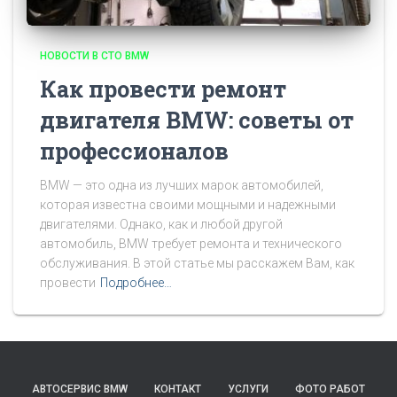
НОВОСТИ В СТО BMW
Как провести ремонт
двигателя BMW: советы от
профессионалов
BMW — это одна из лучших марок автомобилей,
которая известна своими мощными и надежными
двигателями. Однако, как и любой другой
автомобиль, BMW требует ремонта и технического
обслуживания. В этой статье мы расскажем Вам, как
провести
Подробнее…
АВТОСЕРВИС BMW
КОНТАКТ
УСЛУГИ
ФОТО РАБОТ