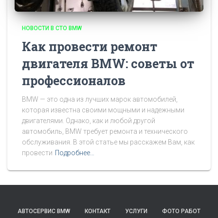
НОВОСТИ В СТО BMW
Как провести ремонт
двигателя BMW: советы от
профессионалов
BMW — это одна из лучших марок автомобилей,
которая известна своими мощными и надежными
двигателями. Однако, как и любой другой
автомобиль, BMW требует ремонта и технического
обслуживания. В этой статье мы расскажем Вам, как
провести
Подробнее…
АВТОСЕРВИС BMW
КОНТАКТ
УСЛУГИ
ФОТО РАБОТ