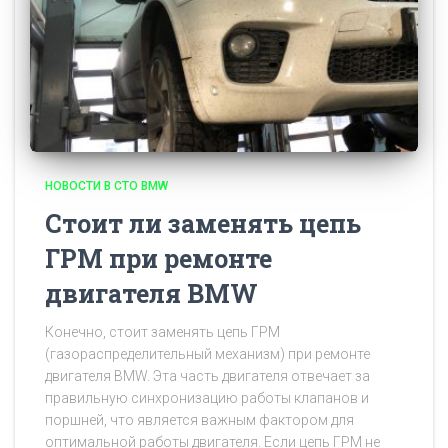
НОВОСТИ В СТО BMW
Стоит ли заменять цепь
ГРМ при ремонте
двигателя BMW
Конечно, стоит заменять цепь ГРМ
(газораспределительный механизм) при ремонте
двигателя BMW. Эта часть двигателя отвечает за
правильную синхронизацию работы клапанов и
поршней, что является важным фактором для
оптимальной работы двигателя. Если цепь ГРМ не