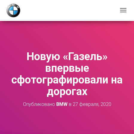
П
Е
Р
Е
К
Л
Ю
Новую «Газель»
Ч
И
впервые
Т
Ь
сфотографировали на
Н
А
дорогах
В
И
Г
Опубликовано
BMW
в
27 февраля, 2020
А
Ц
И
Ю