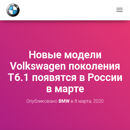
П
Е
Р
Е
К
Л
Ю
Новые модели
Ч
И
Volkswagen поколения
Т
Ь
Т6.1 появятся в России
Н
А
в марте
В
И
Г
Опубликовано
BMW
в
8 марта, 2020
А
Ц
И
Ю