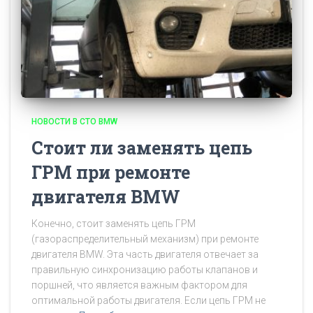
НОВОСТИ В СТО BMW
Стоит ли заменять цепь
ГРМ при ремонте
двигателя BMW
Конечно, стоит заменять цепь ГРМ
(газораспределительный механизм) при ремонте
двигателя BMW. Эта часть двигателя отвечает за
правильную синхронизацию работы клапанов и
поршней, что является важным фактором для
оптимальной работы двигателя. Если цепь ГРМ не