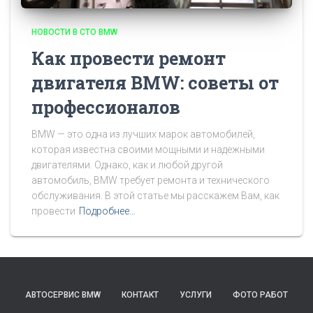
НОВОСТИ В СТО BMW
Как провести ремонт
двигателя BMW: советы от
профессионалов
BMW — это одна из лучших марок автомобилей,
которая известна своими мощными и надежными
двигателями. Однако, как и любой другой
автомобиль, BMW требует ремонта и технического
обслуживания. В этой статье мы расскажем Вам, как
провести
Подробнее…
АВТОСЕРВИС BMW
КОНТАКТ
УСЛУГИ
ФОТО РАБОТ