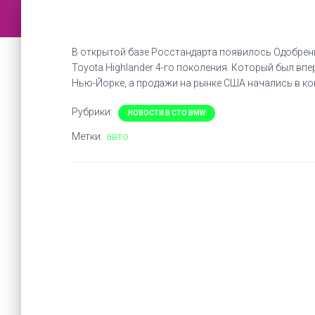
В открытой базе Росстандарта появилось Одобрен
Toyota Highlander 4-го поколения. Который был вп
Нью-Йорке, а продажи на рынке США начались в кон
Рубрики:
НОВОСТИ В СТО BMW
Метки:
авто