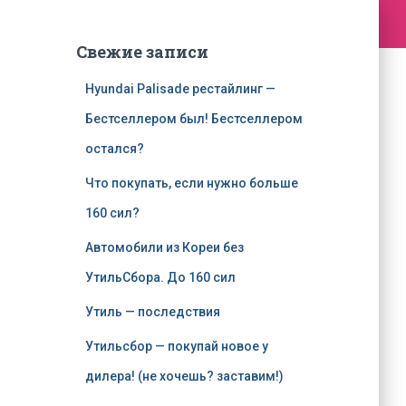
Свежие записи
Hyundai Palisade рестайлинг —
Бестселлером был! Бестселлером
остался?
Что покупать, если нужно больше
160 сил?
Автомобили из Кореи без
УтильСбора. До 160 сил
Утиль — последствия
Утильсбор — покупай новое у
дилера! (не хочешь? заставим!)