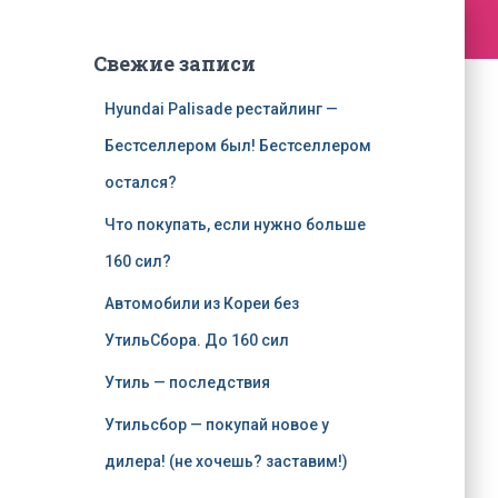
Свежие записи
Hyundai Palisade рестайлинг —
Бестселлером был! Бестселлером
остался?
Что покупать, если нужно больше
160 сил?
Автомобили из Кореи без
УтильСбора. До 160 сил
Утиль — последствия
Утильсбор — покупай новое у
дилера! (не хочешь? заставим!)