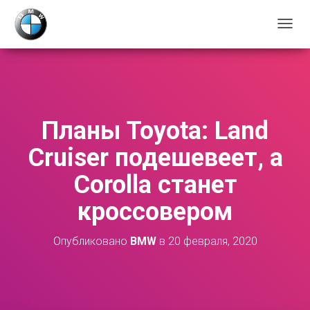
П
Е
Р
Е
К
Л
Ю
Планы Toyota: Land
Ч
И
Cruiser подешевеет, а
Т
Ь
Corolla станет
Н
А
кроссовером
В
И
Г
Опубликовано
BMW
в
20 февраля, 2020
А
Ц
И
Ю