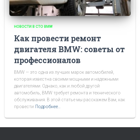
НОВОСТИ В СТО BMW
Как провести ремонт
двигателя BMW: советы от
профессионалов
BMW — это одна из лучших марок автомобилей,
которая известна своими мощными и надежными
двигателями. Однако, как и любой другой
автомобиль, BMW требует ремонта и технического
обслуживания. В этой статье мы расскажем Вам, как
провести
Подробнее…