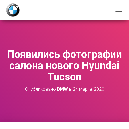
П
Е
Р
Е
К
Л
Ю
Появились фотографии
Ч
И
салона нового Hyundai
Т
Ь
Tucson
Н
А
В
Опубликовано
BMW
в
24 марта, 2020
И
Г
А
Ц
И
Ю