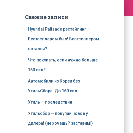
Свежие записи
Hyundai Palisade рестайлинг —
Бестселлером был! Бестселлером
остался?
Что покупать, если нужно больше
160 сил?
Автомобили из Кореи без
УтильСбора. До 160 сил
Утиль — последствия
Утильсбор — покупай новое у
дилера! (не хочешь? заставим!)