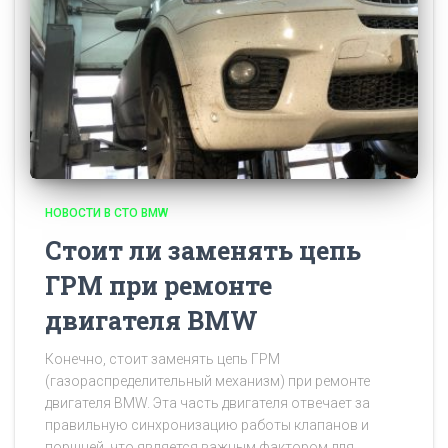
НОВОСТИ В СТО BMW
Стоит ли заменять цепь
ГРМ при ремонте
двигателя BMW
Конечно, стоит заменять цепь ГРМ
(газораспределительный механизм) при ремонте
двигателя BMW. Эта часть двигателя отвечает за
правильную синхронизацию работы клапанов и
поршней, что является важным фактором для