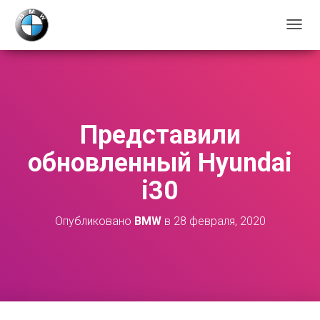
П
Е
Р
Е
К
Л
Ю
Представили
Ч
И
обновленный Hyundai
Т
Ь
i30
Н
А
В
Опубликовано
BMW
в
28 февраля, 2020
И
Г
А
Ц
И
Ю