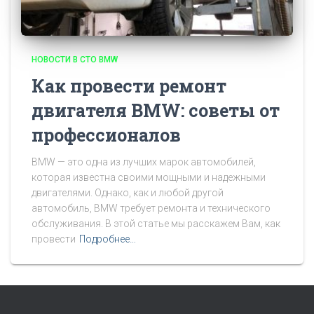
НОВОСТИ В СТО BMW
Как провести ремонт
двигателя BMW: советы от
профессионалов
BMW — это одна из лучших марок автомобилей,
которая известна своими мощными и надежными
двигателями. Однако, как и любой другой
автомобиль, BMW требует ремонта и технического
обслуживания. В этой статье мы расскажем Вам, как
провести
Подробнее…