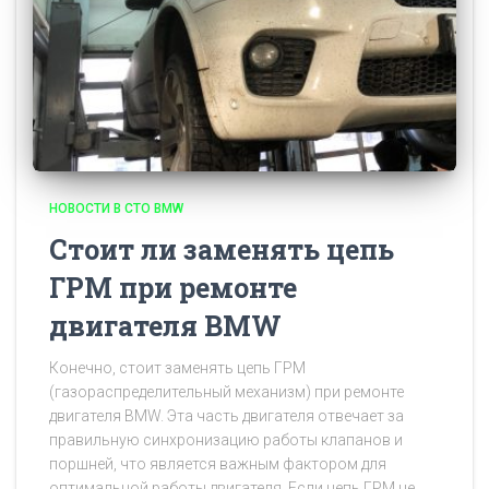
НОВОСТИ В СТО BMW
Стоит ли заменять цепь
ГРМ при ремонте
двигателя BMW
Конечно, стоит заменять цепь ГРМ
(газораспределительный механизм) при ремонте
двигателя BMW. Эта часть двигателя отвечает за
правильную синхронизацию работы клапанов и
поршней, что является важным фактором для
оптимальной работы двигателя. Если цепь ГРМ не