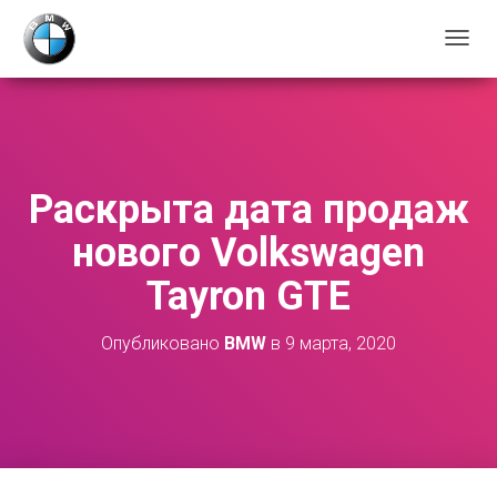
П
Е
Р
Е
К
Л
Ю
Раскрыта дата продаж
Ч
И
нового Volkswagen
Т
Ь
Tayron GTE
Н
А
В
Опубликовано
BMW
в
9 марта, 2020
И
Г
А
Ц
И
Ю