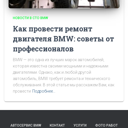
НОВОСТИ В СТО BMW
Как провести ремонт
двигателя BMW: советы от
профессионалов
BMW — это одна из лучших марок автомобилей,
которая известна своими мощными и надежными
двигателями. Однако, как и любой другой
автомобиль, BMW требует ремонта и технического
обслуживания. В этой статье мы расскажем Вам, как
провести
Подробнее…
АВТОСЕРВИС BMW
КОНТАКТ
УСЛУГИ
ФОТО РАБОТ