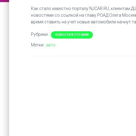
Как стало известно порталу NJCAR.RU, клиентам ДЦ
новостями со ссылкой на главу РОАД Олега Мосеев
время ставить на учет новые автомобили начнут та
Рубрики:
НОВОСТИ В СТО BMW
Метки:
авто