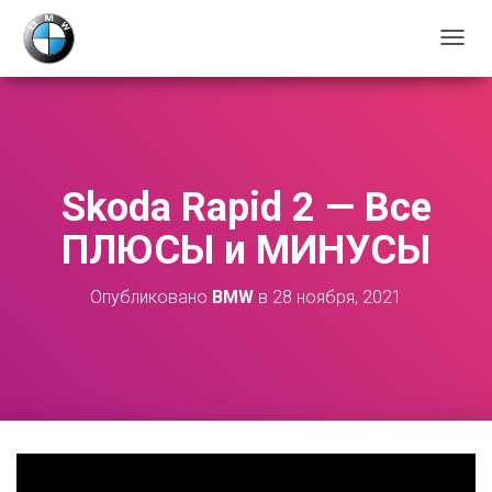
П
Е
Р
Е
К
Л
Ю
Skoda Rapid 2 — Все
Ч
И
ПЛЮСЫ и МИНУСЫ
Т
Ь
Н
Опубликовано
BMW
в
28 ноября, 2021
А
В
И
Г
А
Ц
И
Ю