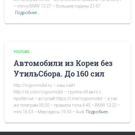
– mini и BMW 12:27 – большие седаны 21:57
Подробнее…
YOUTUBE
Автомобили из Кореи без
УтильСбора. До 160 сил
http://rogovmobil.ru — наш сайт
http://vk.com/rogovmobil — группа об авто с
пробегом — вступай! https://t.me/rogovmobil — а так
же телеграм 00:00 – правила топа 4:45 – BMW 13:22 –
mini 16:53 – Мерседесы 19:33 – Audi
Подробнее…