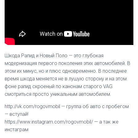
Шкода Рапид и Новый Поло — это глубокая
модернизация первого поколения этих автомобилей. В
этом их минус, но и плюс одновременно. В последнее
время шкода меняется не в лушую сторону и на этом
фоне рапид скроеный по канонам старого VAG
смотриться просто уникальным автомобилем.
http://vk.com/rogovmobil — группа об авто с пробегом
— вступай!
https://www.instagram.com/rogovmobil/ — а так же
инстаграм