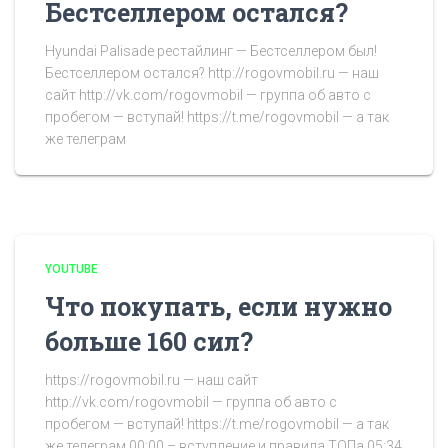
Бестселлером остался?
Hyundai Palisade рестайлинг — Бестселлером был!
Бестселлером остался? http://rogovmobil.ru — наш
сайт http://vk.com/rogovmobil — группа об авто с
пробегом — вступай! https://t.me/rogovmobil — а так
же телеграм
YOUTUBE
Что покупать, если нужно
больше 160 сил?
https://rogovmobil.ru — наш сайт
http://vk.com/rogovmobil — группа об авто с
пробегом — вступай! https://t.me/rogovmobil — а так
же телеграм 00:00 – вступление и правила ТОПа 05:34