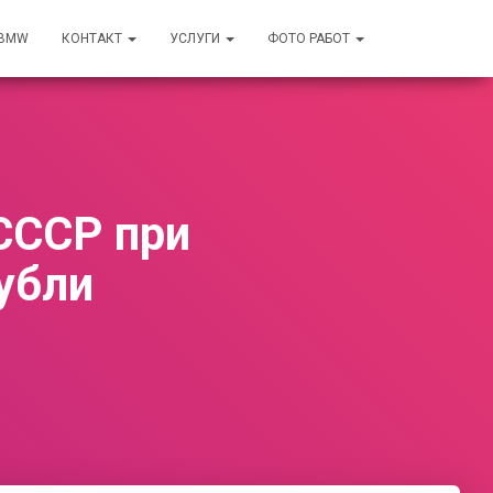
 BMW
КОНТАКТ
УСЛУГИ
ФОТО РАБОТ
СССР при
убли