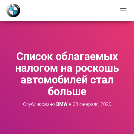
П
Е
Р
Е
К
Л
Ю
Список облагаемых
Ч
И
налогом на роскошь
Т
Ь
автомобилей стал
Н
А
больше
В
И
Г
Опубликовано
BMW
в
28 февраля, 2020
А
Ц
И
Ю