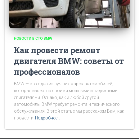
НОВОСТИ В СТО BMW
Как провести ремонт
двигателя BMW: советы от
профессионалов
BMW — это одна из лучших марок автомобилей,
которая известна своими мощными и надежными
двигателями. Однако, как и любой другой
автомобиль, BMW требует ремонта и технического
обслуживания. В этой статье мы расскажем Вам, как
провести
Подробнее…