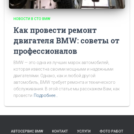
НОВОСТИ В СТО BMW
Как провести ремонт
двигателя BMW: советы от
профессионалов
BMW — это одна из лучших марок автомобилей,
которая известна своими мощными и надежными
двигателями. Однако, как и любой другой
автомобиль, BMW требует ремонта и технического
обслуживания. В этой статье мы расскажем Вам, как
провести
Подробнее…
АВТОСЕРВИС BMW
КОНТАКТ
УСЛУГИ
ФОТО РАБОТ