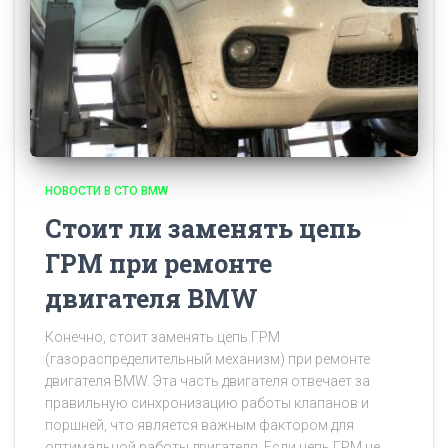
НОВОСТИ В СТО BMW
Стоит ли заменять цепь
ГРМ при ремонте
двигателя BMW
Конечно, стоит заменять цепь ГРМ
(газораспределительный механизм) при ремонте
двигателя BMW. Эта часть двигателя отвечает за
правильную синхронизацию работы клапанов и
поршней, что является важным фактором для
оптимальной работы двигателя. Если цепь ГРМ не