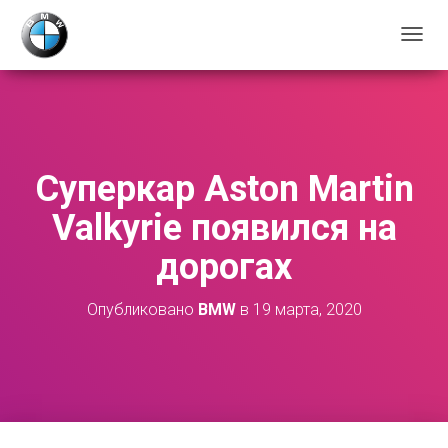
П
Е
Р
Е
К
Л
Ю
Суперкар Aston Martin
Ч
И
Valkyrie появился на
Т
Ь
дорогах
Н
А
В
Опубликовано
BMW
в
19 марта, 2020
И
Г
А
Ц
И
Ю