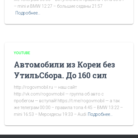
– mini и BMW 12:27 – большие седаны 21:57
Подробнее…
YOUTUBE
Автомобили из Кореи без
УтильСбора. До 160 сил
http://rogovmobil.ru — наш сайт
http://vk.com/rogovmobil — группа об авто с
пробегом — вступай! https://t.me/rogovmobil — а так
же телеграм 00:00 – правила топа 4:45 – BMW 13:22 –
mini 16:53 – Мерседесы 19:33 – Audi
Подробнее…