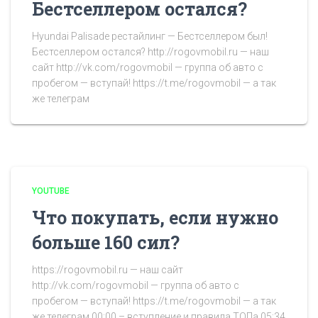
Бестселлером остался?
Hyundai Palisade рестайлинг — Бестселлером был!
Бестселлером остался? http://rogovmobil.ru — наш
сайт http://vk.com/rogovmobil — группа об авто с
пробегом — вступай! https://t.me/rogovmobil — а так
же телеграм
YOUTUBE
Что покупать, если нужно
больше 160 сил?
https://rogovmobil.ru — наш сайт
http://vk.com/rogovmobil — группа об авто с
пробегом — вступай! https://t.me/rogovmobil — а так
же телеграм 00:00 – вступление и правила ТОПа 05:34