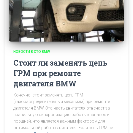
НОВОСТИ В СТО BMW
Стоит ли заменять цепь
ГРМ при ремонте
двигателя BMW
Конечно, стоит заменять цепь ГРМ
(газораспределительный механизм) при ремонте
двигателя BMW. Эта часть двигателя отвечает за
правильную синхронизацию работы клапанов и
поршней, что является важным фактором для
оптимальной работы двигателя. Если цепь ГРМ не