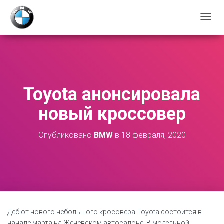
П
Е
Р
Е
К
Л
Ю
Toyota анонсировала
Ч
И
новый кроссовер
Т
Ь
Н
Опубликовано
BMW
в
18 февраля, 2020
А
В
И
Г
А
Ц
И
Ю
Дебют нового небольшого кросовера Toyota состоится в
начале марта на Женевском автосалоне. В модельной