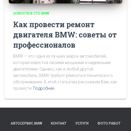
НОВОСТИ В СТО BMW
Как провести ремонт
двигателя BMW: советы от
профессионалов
BMW — это одна из лучших марок автомобилей,
которая известна своими мощными и надежными
двигателями. Однако, как и любой другой
автомобиль, BMW требует ремонта и технического
обслуживания. В этой статье мы расскажем Вам, как
провести
Подробнее…
АВТОСЕРВИС BMW
КОНТАКТ
УСЛУГИ
ФОТО РАБОТ