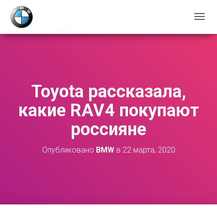
П
Е
Р
Е
К
Л
Ю
Toyota рассказала,
Ч
И
какие RAV4 покупают
Т
Ь
россияне
Н
А
В
Опубликовано
BMW
в
22 марта, 2020
И
Г
А
Ц
И
Ю