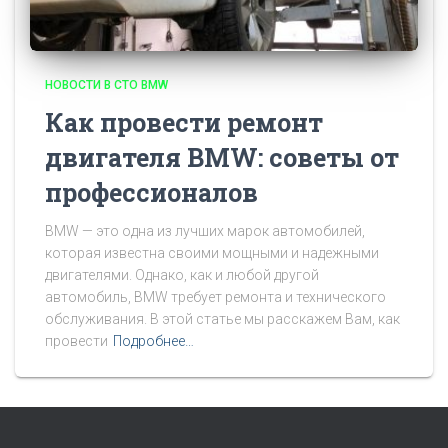
НОВОСТИ В СТО BMW
Как провести ремонт
двигателя BMW: советы от
профессионалов
BMW — это одна из лучших марок автомобилей,
которая известна своими мощными и надежными
двигателями. Однако, как и любой другой
автомобиль, BMW требует ремонта и технического
обслуживания. В этой статье мы расскажем Вам, как
провести
Подробнее…