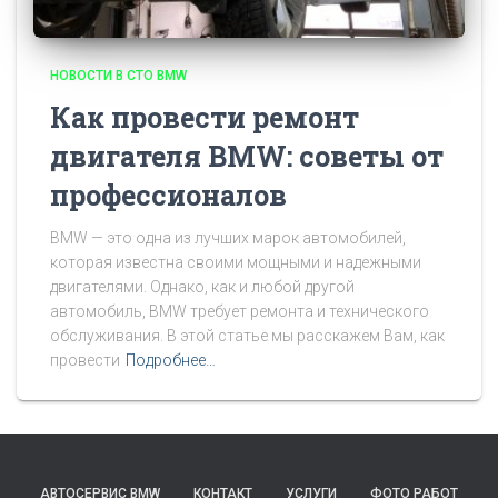
НОВОСТИ В СТО BMW
Как провести ремонт
двигателя BMW: советы от
профессионалов
BMW — это одна из лучших марок автомобилей,
которая известна своими мощными и надежными
двигателями. Однако, как и любой другой
автомобиль, BMW требует ремонта и технического
обслуживания. В этой статье мы расскажем Вам, как
провести
Подробнее…
АВТОСЕРВИС BMW
КОНТАКТ
УСЛУГИ
ФОТО РАБОТ