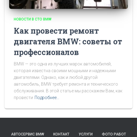
НОВОСТИ В СТО BMW
Как провести ремонт
двигателя BMW: советы от
профессионалов
BMW — это одна из лучших марок автомобилей,
которая известна своими мощными и надежными
двигателями. Однако, как и любой другой
автомобиль, BMW требует ремонта и технического
обслуживания. В этой статье мы расскажем Вам, как
провести
Подробнее…
АВТОСЕРВИС BMW
КОНТАКТ
УСЛУГИ
ФОТО РАБОТ