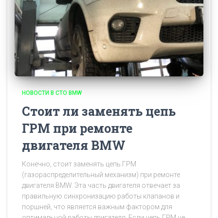
НОВОСТИ В СТО BMW
Стоит ли заменять цепь
ГРМ при ремонте
двигателя BMW
Конечно, стоит заменять цепь ГРМ
(газораспределительный механизм) при ремонте
двигателя BMW. Эта часть двигателя отвечает за
правильную синхронизацию работы клапанов и
поршней, что является важным фактором для
оптимальной работы двигателя. Если цепь ГРМ не