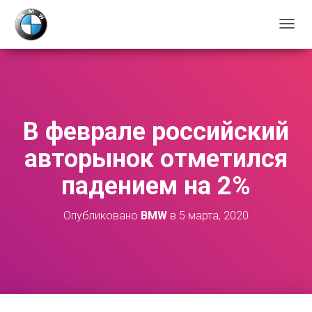
П
Е
Р
Е
К
Л
Ю
В феврале российский
Ч
И
авторынок отметился
Т
Ь
падением на 2%
Н
А
В
Опубликовано
BMW
в
5 марта, 2020
И
Г
А
Ц
И
Ю